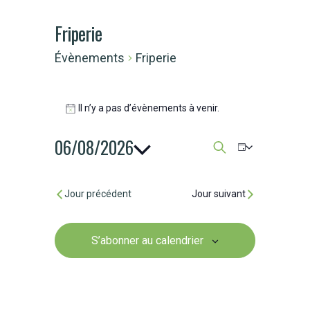
Friperie
Évènements
Friperie
Il n’y a pas d’évènements à venir.
Notice
06/08/2026
Recherche
Naviga
Jour
Recherche
Sélectionnez
et
de
une
Jour précédent
Jour suivant
date.
navigation
vues
de
S’abonner au calendrier
Évène
vues