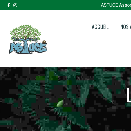
ASTUCE Assoc
ACCUEIL
NOS 
Pôl
Pôl
Pôle