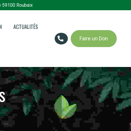
e 59100 Roubaix
N
ACTUALITÉS
Faire un Don
n en bref
 Jardins du
es
s
res