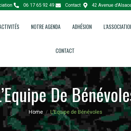
iation
06 17 65 92 49
Contact
42 Avenue d'Alsac
ACTIVITÉS
NOTRE AGENDA
ADHÉSION
L’ASSOCIATIO
e Pédagogique
L’associatio
CONTACT
e Eco-Consommation
Le Lieu : Les
Hêtre
 Nature en Ville
Les Bénévol
L’Equipe De Bénévole
Les Partenai
Faire un Don
Home
L’Equipe de Bénévoles