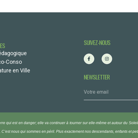
SUIVEZ-NOUS
TES
édagogique
co-Conso
ture en Ville
NEWSLETTER
erre qui est en danger; elle va continuer à tourner sur elle-même et autour du Solei
. C’est nous qui sommes en péril. Plus exactement nos descendants, enfants et pet