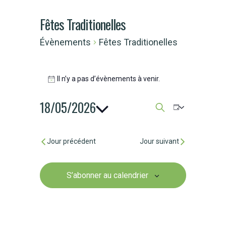
Fêtes Traditionelles
Évènements
Fêtes Traditionelles
Il n’y a pas d’évènements à venir.
Notice
18/05/2026
Recherche
Naviga
Jour
Recherche
Sélectionnez
et
de
une
Jour précédent
Jour suivant
date.
navigation
vues
de
S’abonner au calendrier
Évène
vues