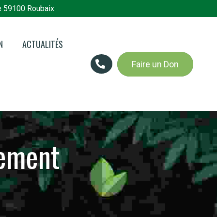
e 59100 Roubaix
N
ACTUALITÉS
Faire un Don
n en bref
 Jardins du
es
tement
res