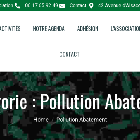
iation
06 17 65 92 49
Contact
42 Avenue d'Alsac
ACTIVITÉS
NOTRE AGENDA
ADHÉSION
L’ASSOCIATIO
e Pédagogique
L’associatio
CONTACT
e Eco-Consommation
Le Lieu : Les
Hêtre
 Nature en Ville
Les Bénévol
orie :
Pollution Aba
Les Partenai
Faire un Don
Home
Pollution Abatement