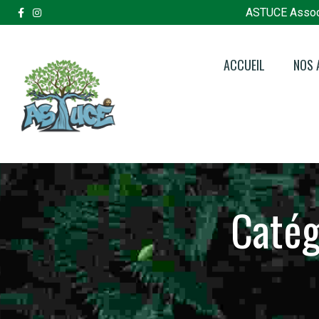
ASTUCE Assoc
ACCUEIL
NOS 
Pôl
Pôl
Pôle
Catég