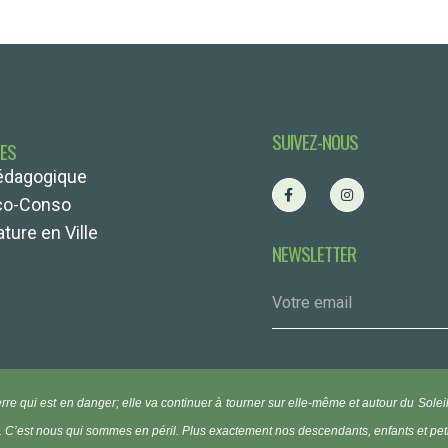
SUIVEZ-NOUS
TES
édagogique
co-Conso
ture en Ville
NEWSLETTER
erre qui est en danger; elle va continuer à tourner sur elle-même et autour du Solei
. C’est nous qui sommes en péril. Plus exactement nos descendants, enfants et pet