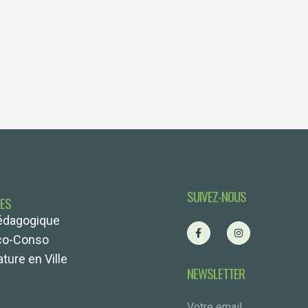
SUIVEZ-NOUS
TES
édagogique
co-Conso
ture en Ville
NEWSLETTER