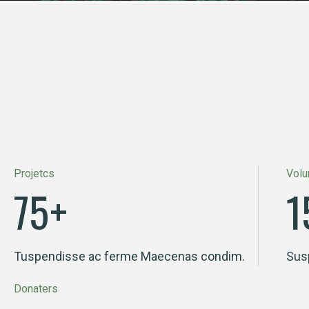
Projetcs
Volu
75
+
1
Tuspendisse ac ferme Maecenas condim.
Sus
Donaters