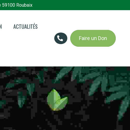
e 59100 Roubaix
N
ACTUALITÉS
Faire un Don
n en bref
 Jardins du
es
res