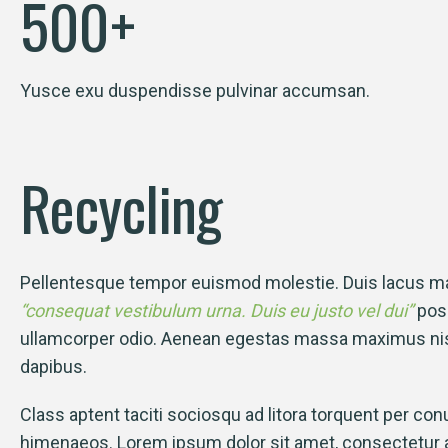
500
+
Yusce exu duspendisse pulvinar accumsan.
Recycling
Pellentesque tempor euismod molestie. Duis lacus mau
“consequat vestibulum urna. Duis eu justo vel dui”
pos
Lorem
ullamcorper odio. Aenean egestas massa maximus nisl 
adipiscin
dapibus.
ut lab
Class aptent taciti sociosqu ad litora torquent per con
himenaeos. Lorem ipsum dolor sit amet, consectetur ad