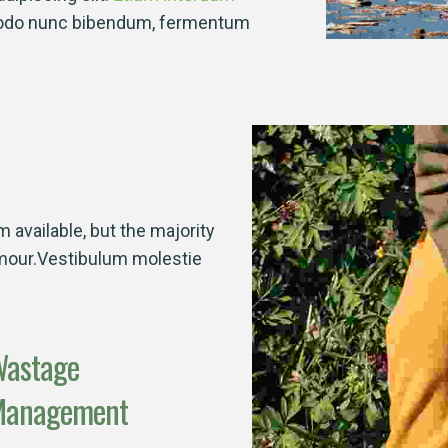
modo nunc bibendum, fermentum
available, but the majority
umour.Vestibulum molestie
astage
Management