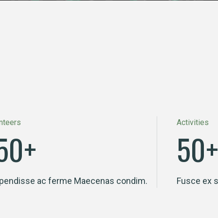
nteers
Activities
50
+
50
pendisse ac ferme Maecenas condim.
Fusce ex 