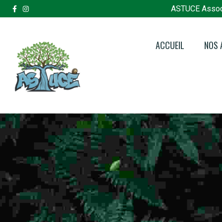
ASTUCE Assoc
ACCUEIL
NOS 
Pôl
Pôl
Pôle