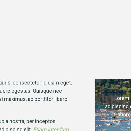
ris, consectetur id diam eget,
uere egestas. Quisque nec
 ipsum dolor sit amet, consectetur
Lorem 
maximus, ac porttitor libero
g elit, sed do eiusmod tempor incididunt
adipiscing 
ore et dolore magna aliqua. Quis ipsum
ut labor
ubia nostra, per inceptos
suspendisse ultrices gravida.
s
ipiscing elit.
Etiam interdum