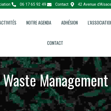
iation
06 17 65 92 49
Contact
42 Avenue d'Alsac
ACTIVITÉS
NOTRE AGENDA
ADHÉSION
L’ASSOCIATIO
e Pédagogique
L’associatio
CONTACT
e Eco-Consommation
Le Lieu : Les
Hêtre
 Nature en Ville
Les Bénévol
Waste Management
Les Partenai
Faire un Don