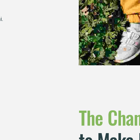
i.
The
Cha
to Make