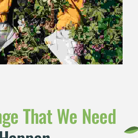
nge
That
We
Need
 Happen