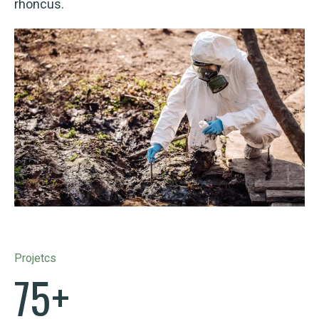
rhoncus.
Projetcs
75
+