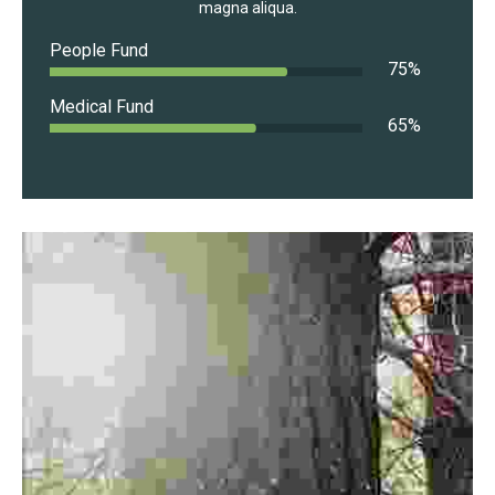
magna aliqua.
People Fund
75
%
Medical Fund
65
%