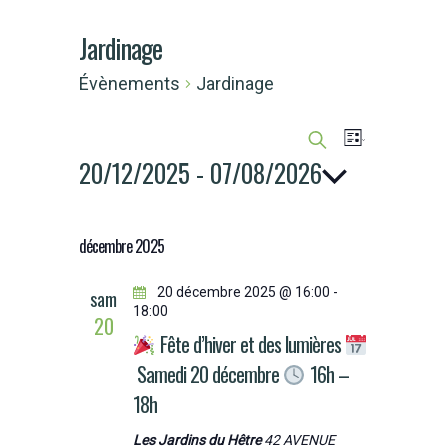
Jardinage
Évènements
Jardinage
Recherche
Naviga
Liste
Recherche
20/12/2025
 - 
07/08/2026
et
de
Sélectionnez
navigation
une
décembre 2025
vues
date.
de
20 décembre 2025 @ 16:00
-
sam
Évène
18:00
vues
20
Fête d’hiver et des lumières
Évènements
Samedi 20 décembre
16h –
18h
Les Jardins du Hêtre
42 AVENUE