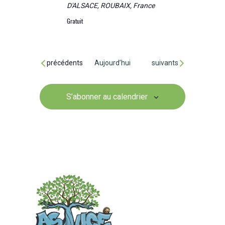
D'ALSACE, ROUBAIX, France
Gratuit
Évènements
Évènements
précédents
Aujourd’hui
suivants
S’abonner au calendrier